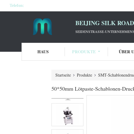
Telefon:
BEIJING SILK ROA
SEIDENSTRASSE-UNTERNEHMENS-V
HAUS
PRODUKTE
ÜBER 
Startseite
Produkte
SMT-Schablonendru
50*50mm Lötpaste-Schablonen-Druc