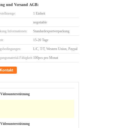
ung und Versand AGB:
stellmenge:
1 Einheit
negotiable
kung Informationen:
Standardexportverpackung
eit:
15-20 Tage
gsbedingungen:
L/C, T/T, Western Union, Paypal
gungsmaterial-Fähigkeit:
100pcs pro Monat
Kontakt
 Videounterstützung
 Videounterstützung