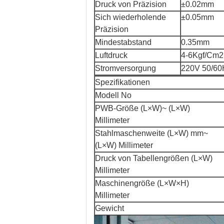
Druck von Präzision
±0.02mm
Sich wiederholende
±0.05mm
Präzision
Mindestabstand
0.35mm
Luftdruck
4-6Kgf/Cm2
Stromversorgung
220V 50/6
Spezifikationen
Modell No
PWB-Größe (L×W)~ (L×W)
Millimeter
Stahlmaschenweite (L×W) mm~
(L×W) Millimeter
Druck von Tabellengrößen (L×W)
Millimeter
Maschinengröße (L×W×H)
Millimeter
Gewicht