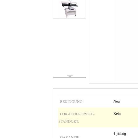
BEDINGUNG:
Neu
LOKALER SERVICE-
Kein
STANDORT:
1-jährig
GARANTIE: