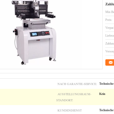
Zahl
Min Be
Preis:
Verpac
Lieferz
Zahlun
Versor
NACH GARANTIE-SERVICE:
Technische
AUSSTELLUNGSRAUM-
Kein
STANDORT:
KUNDENDIENST
Technische