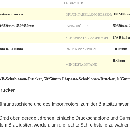
ERBRACHT:
DRUCKTABELLENGRÖSSEN:
pastesiebdrucker
300*400mm 
PWB-GRÖSSE:
20*520mm, 550*650mm
50*50mm~
SCHREIBSTELLE GEREGELT:
PWB äußer 
DRUCKPRÄZISION:
0mm R/L±10mm
±0.02mm
0.35mm
MINDESTABSTAND:
B-Schablonen-Drucker
50*50mm Lötpaste-Schablonen-Drucker
0.35mm
,
,
Drucker
ührungsschiene und des Importmotors, zum der Blattsitzumwa
Grad oben geregelt drehen, einfache Druckschablone und Gumm
m Blatt justiert werden, um die rechte Schreibstelle zu wählen