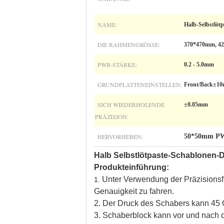
NAME:
Halb-Selbstlöt
DIE RAHMENGRÖSSE:
370*470mm, 4
PWB-STÄRKE:
0.2 - 5.0mm
GRUNDPLATTENEINSTELLEN:
Front/Back±1
SICH WIEDERHOLENDE
±0.05mm
PRÄZISION:
HERVORHEBEN:
50*50mm PW
Halb Selbstlötpaste-Schablonen-
Produkteinführung:
Unter Verwendung der Präzisionsf
1.
Genauigkeit zu fahren.
2. Der Druck des Schabers kann 45 
3. Schaberblock kann vor und nach de