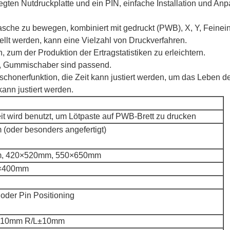
elegten Nutdruckplatte und ein PIN, einfache Installation und An
che zu bewegen, kombiniert mit gedruckt (PWB), X, Y, Feinein
llt werden, kann eine Vielzahl von Druckverfahren.
, zum der Produktion der Ertragstatistiken zu erleichtern.
att, Gummischaber sind passend.
schonerfunktion, die Zeit kann justiert werden, um das Leben d
ann justiert werden.
it wird benutzt, um Lötpaste auf PWB-Brett zu drucken
oder besonders angefertigt)
, 420×520mm, 550×650mm
×400mm
der Pin Positioning
k±10mm R/L±10mm