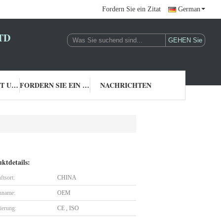
Fordern Sie ein Zitat
German
TD
TRETEN SIE MIT UNS IN VERBINDUNG
FORDERN SIE EIN ZITAT
NACHRICHTEN
ktdetails:
ftsort:
CHINA
nname:
OEM
zierung:
CE , ISO