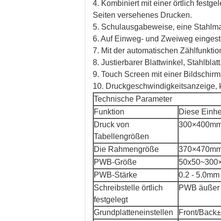
4. Kombiniert mit einer örtlich festg
Seiten versehenes Drucken.
5. Schulausgabeweise, eine Stahlmas
6. Auf Einweg- und Zweiweg eingeste
7. Mit der automatischen Zählfunktion
8. Justierbarer Blattwinkel, Stahlbl
9. Touch Screen mit einer Bildschirm
10. Druckgeschwindigkeitsanzeige, k
Technische Parameter
Funktion
Diese Einhe
Druck von
300×400mm (
Tabellengrößen
Die Rahmengröße
370×470mm
PWB-Größe
50x50~300
PWB-Stärke
0.2 - 5.0mm
Schreibstelle örtlich
PWB äußer o
festgelegt
Grundplatteneinstellen
Front/Bac