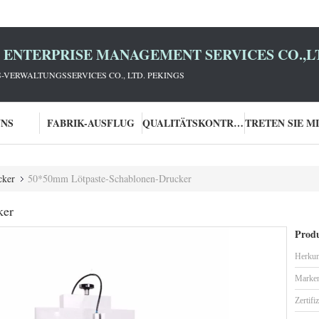
D ENTERPRISE MANAGEMENT SERVICES CO.,L
ERWALTUNGSSERVICES CO., LTD. PEKINGS
UNS
FABRIK-AUSFLUG
QUALITÄTSKONTROLLE
cker
50*50mm Lötpaste-Schablonen-Drucker
ker
Produ
Herkun
Marke
Zertifi