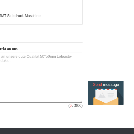
SMT-Siebdruck-Maschine
irekt an uns
(
0
/ 3000)