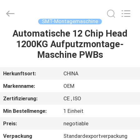
Road
Enterprise
Management
Services
Co.,LTD.
SMT-Montagemaschine
All
Rights
Automatische 12 Chip Head
HAUS
Reserved.
1200KG Aufputzmontage-
PRODUKTE
Maschine PWBs
ÜBER
Herkunftsort:
CHINA
UNS
Markenname:
OEM
Zertifizierung:
CE , ISO
FABRIK-
Min Bestellmenge:
1 Einheit
AUSFLUG
Preis:
negotiable
QUALITÄTSKONTROLLE
Verpackung
Standardexportverpackung