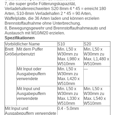
7, die super große Fütterungskapazität,
Verladehafenreichweiten S20 8mm 4 * 45 = erreicht 180
Arten, S10-8mm Verladehafen 2 * 45 = 90 Arten,
Waffelplatte, die 36 Arten laden und können erzielen
Brennstoffaufnahme ohne Unterbrechung.
8, Bewegungsgewehr und Brennstoffaufnahmeauto und
Austausch mit M10/M20 erzielen.
Spezifikationen
Vorbildlicher Name
S10
S20
Brett
Mit dem Puffer
Min. L50 x
Min. L50 x
Größe
unbenutzt
W30mm zu
W30mm zu
Max. L980 x
Max. L1,480 x
W510mm
W510mm
Mit Input oder
Min. L50 x
—
Ausgabepuffern
W30mm zu
verwendete
Max. L420 x
W510mm
Mit Input und
Min. L50 x
Min. L50 x
Ausgabepuffern
W30mm zu
W30mm zu
verwendete
Max. L330 x
Max. L540 x
W510mm
W510mm
Mit Input und
0.4 - 5.0mm
Ausgabepuffern verwendete