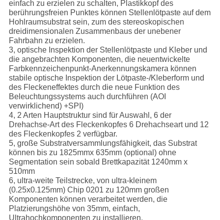
einfach zu erzielen zu schalten, Plastikkopf des
berührungsfreien Punktes können Stellenlötpaste auf dem
Hohlraumsubstrat sein, zum des stereoskopischen
dreidimensionalen Zusammenbaus der unebener
Fahrbahn zu erzielen.
3, optische Inspektion der Stellenlötpaste und Kleber und
die angebrachten Komponenten, die neuentwickelte
Farbkennzeichenpunkt-Anerkennungskamera können
stabile optische Inspektion der Lötpaste-/Kleberform und
des Fleckeneffektes durch die neue Funktion des
Beleuchtungssystems auch durchführen (AOI
verwirklichend) +SPI)
4, 2 Arten Hauptstruktur sind für Auswahl, 6 der
Drehachse-Art des Fleckenkopfes 6 Drehachseart und 12
des Fleckenkopfes 2 verfügbar.
5, große Substratversammlungsfähigkeit, das Substrat
können bis zu 1825mmx 635mm (optional) ohne
Segmentation sein sobald Brettkapazität 1240mm x
510mm
6, ultra-weite Teilstrecke, von ultra-kleinem
(0.25x0.125mm) Chip 0201 zu 120mm großen
Komponenten können verarbeitet werden, die
Platzierungshöhe von 35mm, einfach,
Ultrahochkomponenten zu installieren.