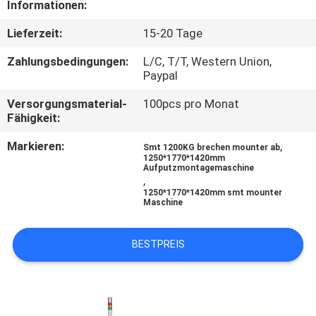
Informationen:
TRETEN
Lieferzeit:
15-20 Tage
SIE
Zahlungsbedingungen:
L/C, T/T, Western Union,
MIT
Paypal
UNS
Versorgungsmaterial-
100pcs pro Monat
Fähigkeit:
IN
Markieren:
,
VERBINDUNG
Smt 1200KG brechen mounter ab
1250*1770*1420mm
Aufputzmontagemaschine
,
NACHRICHTEN
1250*1770*1420mm smt mounter
Maschine
FORDERN
BESTPREIS
SIE
EIN
ZITAT