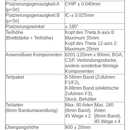
Platzierungsgenauigkeit A
CHIP ± 0.040mm
(μ+3σ)
Platzierungsgenauigkeit B
IC-± 0.025mm
(μ+3σ)
Platzierungswinkel
± 180°
Teilhöhe
Kopf des Theta 6-axis 6:
(Brettstärke + Teilhöhe)
Maximum 35mm
Kopf des Theta 12-axis 2:
Maximum 20mm
Anwendbare Komponenten
0201-120mm x 90mm, BGA,
CSP, Verbindungsstücke,
andere sonderbar-förmige
Komponenten
Teilpaket
8-56mm Band (Zufuhren
F1/F2),
8-88mm Band (elektrische
Zufuhren F3),
Stock, Behälter
Teilarten
Max. 90 Arten
Max. 180
(8mm Bandumwandlung)
(8mm Band),
Arten
45 Wege x 2
(8mm Band),
45 Wege x 4
Übergangshöhe
900 ± 20mm